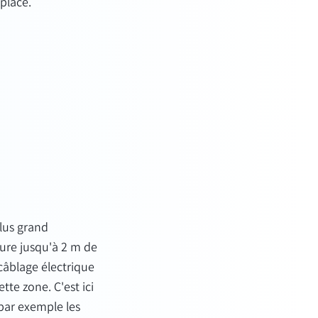
place.
lus grand
sure jusqu'à 2 m de
 câblage électrique
tte zone. C'est ici
par exemple les