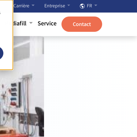
Carrière
Entreprise
FR
s
Mediafill
Service
Contact