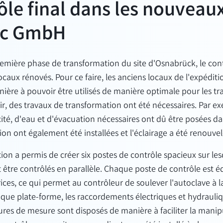
ôle final dans les nouveau
ec GmbH
première phase de transformation du site d'Osnabrück, le contr
ocaux rénovés. Pour ce faire, les anciens locaux de l'expéditi
ère à pouvoir être utilisés de manière optimale pour les tr
nir, des travaux de transformation ont été nécessaires. Par ex
cité, d'eau et d'évacuation nécessaires ont dû être posées dan
ion ont également été installées et l'éclairage a été renouvel
tion a permis de créer six postes de contrôle spacieux sur le
être contrôlés en parallèle. Chaque poste de contrôle est 
ices, ce qui permet au contrôleur de soulever l'autoclave à 
haque plate-forme, les raccordements électriques et hydrauli
ures de mesure sont disposés de manière à faciliter la manipu