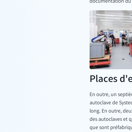
documentation du co
Places d'
En outre, un septi
autoclave de Systec
long. En outre, deu
des autoclaves et q
que sont préfabriq