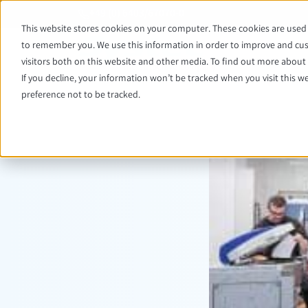
+49 (0) 6403/67070-0
This website stores cookies on your computer. These cookies are used 
to remember you. We use this information in order to improve and cus
visitors both on this website and other media. To find out more about t
If you decline, your information won’t be tracked when you visit this w
preference not to be tracked.