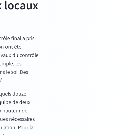
x locaux
ôle final a pris
on ont été
avaux du contrôle
emple, les
s le sol. Des
é.
squels douze
équipé de deux
la hauteur de
ques nécessaires
lation. Pour la