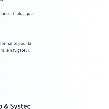
oid
bstances biologiques
rformante pour la
ns le navigateur,
p & Systec