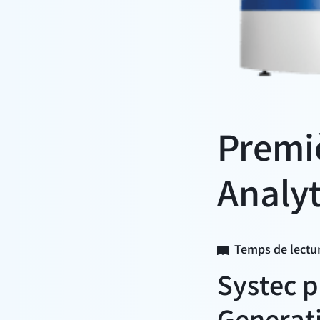
Premi
Analyt
Temps de lectur
Systec p