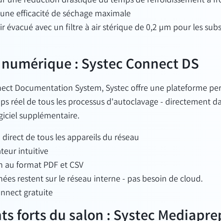
ur une réduction drastique du temps de refroidissement à fr
une efficacité de séchage maximale
'air évacué avec un filtre à air stérique de 0,2 µm pour les su
 numérique : Systec Connect DS
nect Documentation System, Systec offre une plateforme pe
ps réel de tous les
processus d'autoclavage
-
directement da
giciel supplémentaire.
 direct de tous les appareils du réseau
ateur intuitive
 au format PDF et CSV
ées restent sur le réseau interne - pas besoin de cloud.
onnect gratuite
ts forts du salon : Systec Mediapre