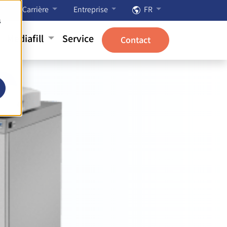
Carrière
Entreprise
FR
s
Mediafill
Service
Contact