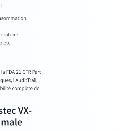
 :
consommation
oratoire
plète
 la FDA 21 CFR Part
ues, l'AuditTrail,
abilité complète de
stec VX-
timale