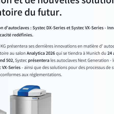
on et de nouvelles solutio
atoire du futur.
n d'autoclaves : Systec DX-Series et Systec VX-Series - In
icacité redéfinies.
 KG présentera
ses
dernières innovations en matière d'
autoc
toire au salon
Analytica 2026
qui se tiendra
à
Munich du
24 
and 502
, Systec
présentera
les autoclaves Next Generation - 
c VX-Series
-
ainsi que des solutions pour des processus de st
et conformes aux réglementations.