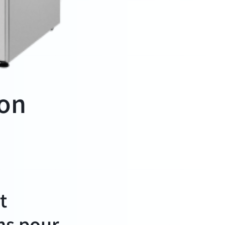
lon
t