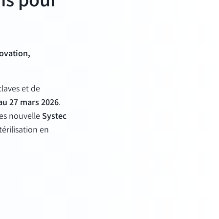
ns pour
novation,
laves
et
de
au 27 mars 2026
.
les nouvelle
Systec
érilisation en