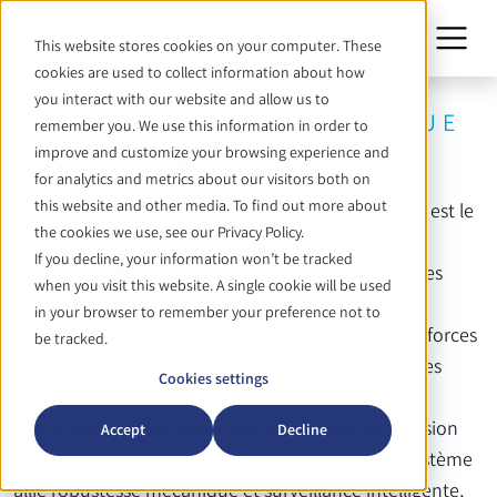
This website stores cookies on your computer. These
cookies are used to collect information about how
you interact with our website and allow us to
FONCTIONNALITÉ TECHNIQUE
remember you. We use this information in order to
Fermeture rapide de sécurité
improve and customize your browsing experience and
for analytics and metrics about our visitors both on
this website and other media. To find out more about
Une caractéristique particulière de nos autoclaves est le
the cookies we use, see our Privacy Policy.
système innovant de bague de fermeture sur le
If you decline, your information won’t be tracked
couvercle à pression. Contrairement aux fermetures
when you visit this website. A single cookie will be used
ponctuelles traditionnelles, la bague de fermeture
in your browser to remember your preference not to
périphérique assure une répartition uniforme des forces
be tracked.
et donc un verrouillage particulièrement stable. Des
Cookies settings
capteurs intégrés surveillent en permanence cette
fermeture et garantissent que la chambre de pression
Accept
Decline
reste parfaitement étanche à tout moment. Ce système
allie robustesse mécanique et surveillance intelligente,