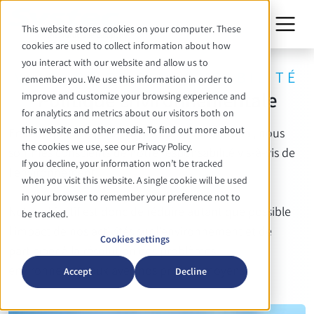
This website stores cookies on your computer. These
cookies are used to collect information about how
you interact with our website and allow us to
VALEURS ET RESPONSABILITÉ
remember you. We use this information in order to
Politique environnementale
improve and customize your browsing experience and
for analytics and metrics about our visitors both on
this website and other media. To find out more about
En tant qu'entreprise active au niveau mondial, nous
the cookies we use, see our Privacy Policy.
sommes conscients de notre responsabilité vis-à-vis de
If you decline, your information won’t be tracked
l'environnement.
when you visit this website. A single cookie will be used
in your browser to remember your preference not to
Notre objectif est donc de réduire autant que possible
be tracked.
l'impact de nos activités sur l'environnement et de
Cookies settings
participer à la résolution des problèmes
environnementaux avec nos propres moyens.
Accept
Decline