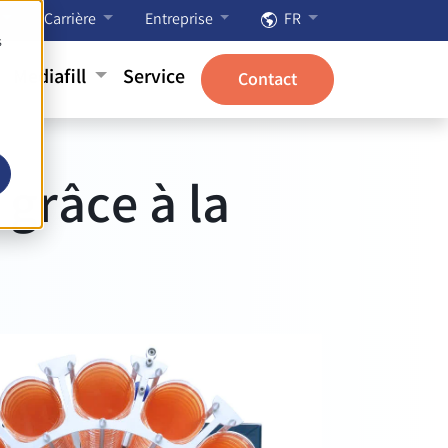
Carrière
Entreprise
FR
s
Mediafill
Service
Contact
grâce à la