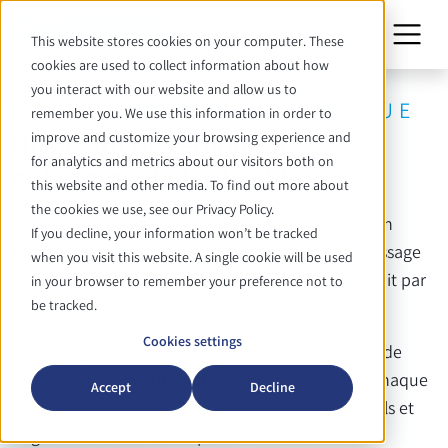
This website stores cookies on your computer. These
cookies are used to collect information about how
you interact with our website and allow us to
FONCTIONNALITÉ TECHNIQUE
remember you. We use this information in order to
Dispositif de remplissage
improve and customize your browsing experience and
for analytics and metrics about our visitors both on
entièrement stérilisable
this website and other media. To find out more about
the cookies we use, see our Privacy Policy.
Le Mediaprep Systec permet un
prélèvement
et un
If you decline, your information won’t be tracked
remplissage
stériles
des fluides traités. Le remplissage
when you visit this website. A single cookie will be used
s'effectue soit par une tubulure de remplissage, soit par
in your browser to remember your preference not to
be tracked.
des systèmes de pompes raccordés.
Cookies settings
Tant le tuyau d'aspiration interne que la tubulure de
remplissage sont
automatiquement stérilisés
à chaque
Accept
Decline
cycle de stérilisation. Cela réduit les efforts manuels et
augmente la sécurité du processus.