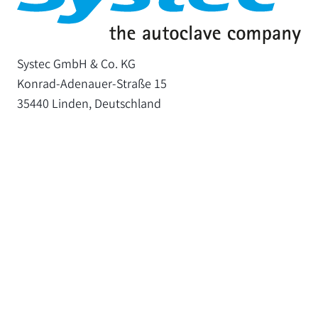
Systec GmbH & Co. KG
Konrad-Adenauer-Straße 15
35440 Linden, Deutschland
Tel. +49 06403/67070-0
Fax +49 06403/67070-222
info@systec-lab.de
Mentions légales
Protection des données
Newsletter
Paramètres des cookies