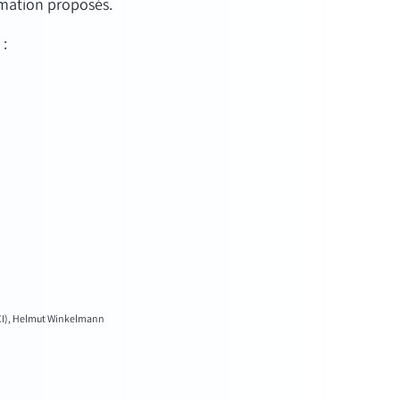
rmation proposés.
 :
 CCI), Helmut Winkelmann