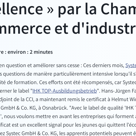
llence » par la Cha
mmerce et d'industr
e : environ : 2 minutes
en question et améliorer sans cesse : Ces derniers mois,
Syst
s questions de manière particulièrement intensive lorsqu'il s
lité de formation. Ces efforts ont été récompensés, car Sys
erner le label "
IHK TOP-Ausbildungsbetrieb
". Hans-Jürgen Fa
djoint de la CCI, a maintenant remis le certificat à Helmut 
 GmbH & Co. KG, à Osnabrück. "Avec le label de qualité 'IHK
, nous voulons mettre en avant les entreprises qui forment 
ficat est un excellent signal pour les jeunes qui quittent l'éco
hez Systec GmbH & Co. KG, les apprentis potentiels peuvent ê