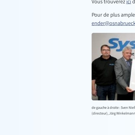
Vous trouverez
ici
d
Pour de plus amples
ender@osnabrueck
de gauche à droite : Sven Ni
(directeur), Jörg Winkelmann 