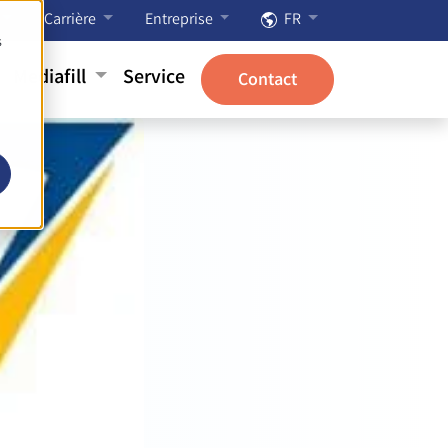
Carrière
Entreprise
FR
s
Mediafill
Service
Contact