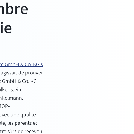
mbre
ie
ec GmbH & Co. KG s
'agissait de prouver
tec GmbH & Co. KG
lkenstein,
Winkelmann,
 TOP-
avec une qualité
le, les parents et
tre sûrs de recevoir