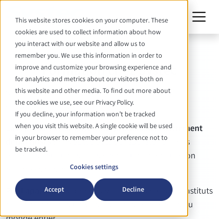
This website stores cookies on your computer. These
cookies are used to collect information about how
you interact with our website and allow us to
CARRIÈRE
remember you. We use this information in order to
Formation chez Systec
improve and customize your browsing experience and
for analytics and metrics about our visitors both on
this website and other media. To find out more about
Si tu as atterri sur cette page, tu te demandes
the cookies we use, see our Privacy Policy.
certainement ce que nous faisons.
If you decline, your information won’t be tracked
when you visit this website. A single cookie will be used
La réponse est simple.
Nous produisons exactement
in your browser to remember your preference not to
deux choses :
des
autoclaves de laboratoire
et des
be tracked.
appareils pour une stérilisation et une manipulation
Cookies settings
optimales des milieux de culture.
Accept
Decline
Petit aparté :
nos produits sont utilisés dans des instituts
de recherche, des universités et des laboratoires du