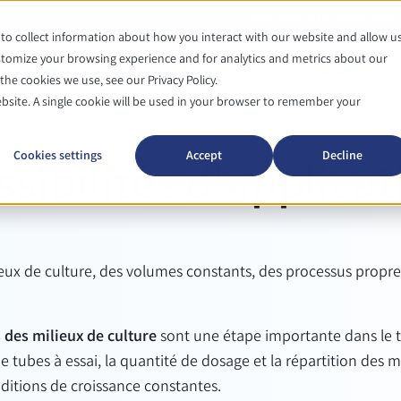
Actualités et événements
to collect information about how you interact with our website and allow u
tomize your browsing experience and for analytics and metrics about our
Autoclaves
Mediaprep
he cookies we use, see our Privacy Policy.
ebsite. A single cookie will be used in your browser to remember your
SYSTEC MEDIAFILL
Cookies settings
Accept
Decline
ssibilités d'applicat
ieux de culture, des volumes constants, des processus propre
s
des milieux de culture
sont une étape importante dans le tra
de tubes à essai, la quantité de dosage et la répartition des
nditions de croissance constantes.