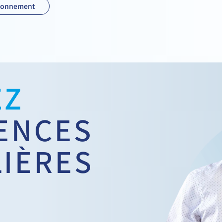
ctionnement
EZ
GENCES
LIÈRES