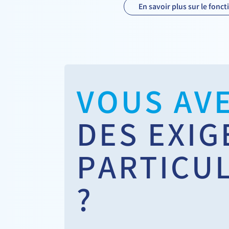
En savoir plus sur le fon
VOUS AV
DES EXI
PARTICU
?