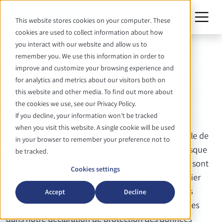
This website stores cookies on your computer. These
cookies are used to collect information about how
you interact with our website and allow us to
Déclaration de confidentialité
remember you. We use this information in order to
improve and customize your browsing experience and
1. la protection des données en un
for analytics and metrics about our visitors both on
coup d'œil
this website and other media. To find out more about
the cookies we use, see our Privacy Policy.
Remarques générales
If you decline, your information won’t be tracked
when you visit this website. A single cookie will be used
Les remarques suivantes donnent un aperçu simple de
in your browser to remember your preference not to
ce qui se passe avec vos données personnelles lorsque
be tracked.
vous visitez ce site web. Les données personnelles sont
Cookies settings
toutes les données qui permettent de vous identifier
personnellement. Vous trouverez des informations
Accept
Decline
détaillées sur le thème de la protection des données
dans notre déclaration de protection des données