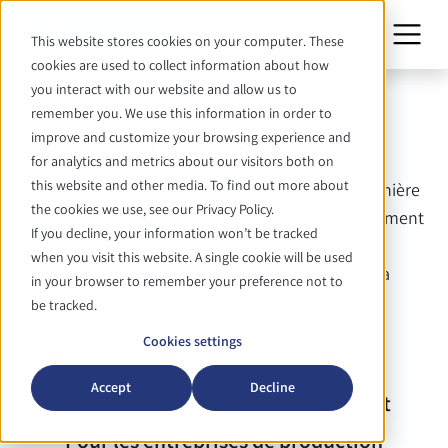
This website stores cookies on your computer. These
cookies are used to collect information about how
you interact with our website and allow us to
AUTOCLAVES
remember you. We use this information in order to
Possibilités d'application
improve and customize your browsing experience and
for analytics and metrics about our visitors both on
this website and other media. To find out more about
Pour obtenir des résultats fiables et validés de manière
the cookies we use, see our Privacy Policy.
compréhensible, chaque procédé doit être exactement
If you decline, your information won’t be tracked
adapté à l'objet à stériliser. Pour les liquides en
when you visit this website. A single cookie will be used
particulier, des facteurs tels que la répartition de la
in your browser to remember your preference not to
température, la ventilation et le temps de
be tracked.
refroidissement jouent un rôle décisif.
Cookies settings
Accept
Decline
Pour la recherche et l'enseignement
Pour les entreprises de production