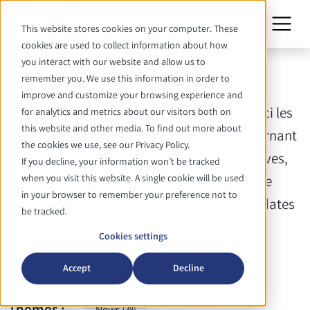
This website stores cookies on your computer. These
cookies are used to collect information about how
you interact with our website and allow us to
Actualités
remember you. We use this information in order to
improve and customize your browsing experience and
Découvrez nos produits ! Vous trouverez ici les
for analytics and metrics about our visitors both on
this website and other media. To find out more about
actualités et les dernières nouvelles concernant
the cookies we use, see our Privacy Policy.
la société Systec et ses produits (autoclaves,
If you decline, your information won’t be tracked
when you visit this website. A single cookie will be used
préparateurs de milieux et systèmes de
in your browser to remember your preference not to
dosage/distribution), ainsi que toutes les dates
be tracked.
et tous les événements importants.
Cookies settings
Accept
Decline