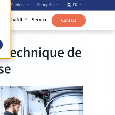
Carrière
Entreprise
FR
s
Mediafill
Service
Contact
e technique de
se