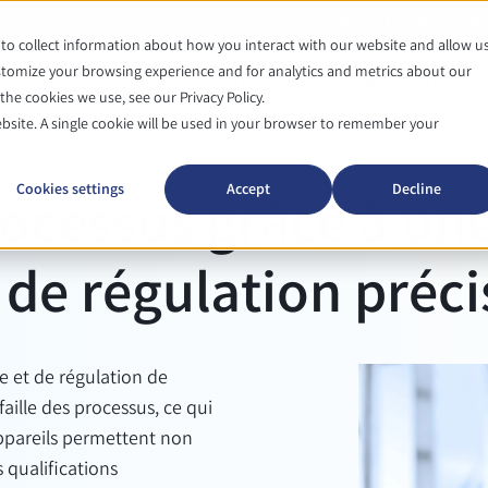
Actualités et événements
to collect information about how you interact with our website and allow u
tomize your browsing experience and for analytics and metrics about our
Autoclaves
Mediaprep
he cookies we use, see our Privacy Policy.
ebsite. A single cookie will be used in your browser to remember your
NIQUE
Cookies settings
Accept
Decline
rocessus grâce à un
e régulation préci
 et de régulation de
aille des processus, ce qui
 appareils permettent non
 qualifications