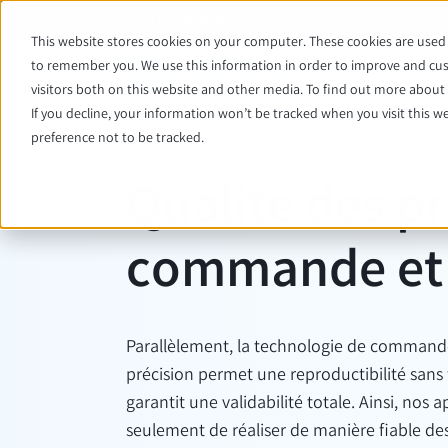
+49 (0) 6403/67070-0
This website stores cookies on your computer. These cookies are used 
to remember you. We use this information in order to improve and cus
visitors both on this website and other media. To find out more about t
If you decline, your information won’t be tracked when you visit this w
preference not to be tracked.
FONCTIONNALITÉ TECH
Qualité des p
commande et d
Parallèlement, la technologie de commande
précision permet une reproductibilité sans f
garantit une validabilité totale. Ainsi, nos
seulement de réaliser de manière fiable des